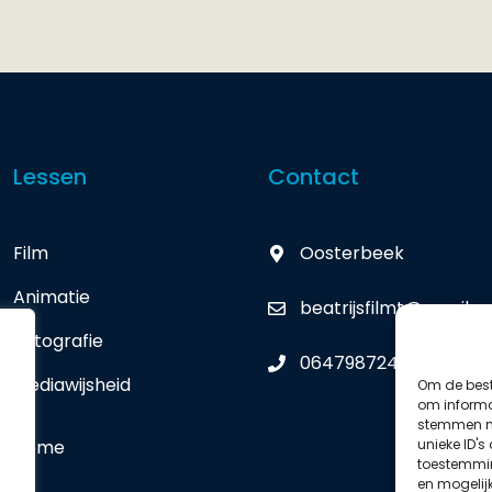
Lessen
Contact
Film
Oosterbeek
Animatie
beatrijsfilmt@gmail.
Fotografie
0647987247
Mediawijsheid
Om de best
om informat
stemmen me
unieke ID's
Home
toestemmin
en mogelij