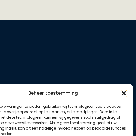
com
Beheer toestemming
e ervaringen te bieden, gebruiken wij technologieën zoals cookies
ie over je apparaat op te slaan en/of te raadplegen. Door in te
t deze technologieën kunnen wij gegevens zoals surfgedrag of
 op deze website verwerken. Als je geen toestemming geeft of uw
g intrekt, kan dit een nadelige invloed hebben op bepaalde functies
kheden.